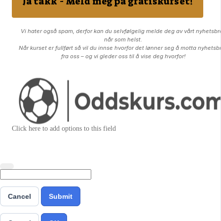
Ja takk - Meld meg på gratiskurset!
Vi hater også spam, derfor kan du selvfølgelig melde deg av vårt nyhetsbr
når som helst.
Når kurset er fullført så vil du innse hvorfor det lønner seg å motta nyhetsb
fra oss – og vi gleder oss til å vise deg hvorfor!
Click here to add options to this field
Cancel
Submit