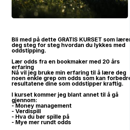
Bli med på dette GRATIS KURSET som lære
deg steg for steg hvordan du lykkes med
oddstipping.
Lær odds fra en bookmaker med 20 års
erfaring
Nå vil jeg bruke min erfaring til å lære deg
noen enkle grep om odds som kan forbedr
resultatene dine som oddstipper kraftig.
I kurset kommer jeg blant annet til å gå
gjennom:
- Money management
- Verdispill
- Hva du bør spille på
- Mye mer rundt odds